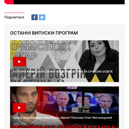
Поділитися
ОСТАННІ ВИПУСКИ ПРОГРАМ
«ІСТОРІЯ КРИМСЬКИХ ТАТАР» ВАЛЕРІЯ ВОЗГРІНА ТА СУЧАСНА ОСВІТА
189
Пропаганда Кремля сильніша за зброю? Пояснює Олег Магалецький
209