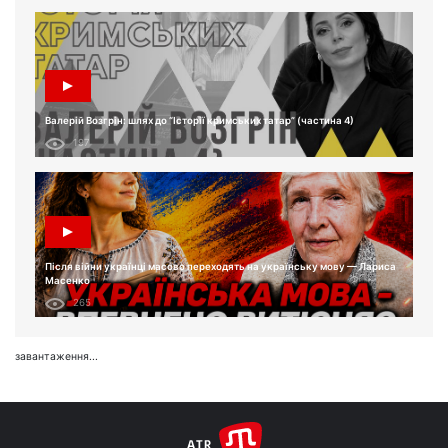
Валерій Возгрін: шлях до “Історії кримських татар” (частина 4)
197
Після війни українці масово переходять на українську мову — Лариса
Масенко
265
завантаження...