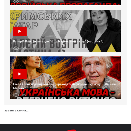
237
Валерій Возгрін: шлях до “Історії кримських татар” (частина 4)
225
Після війни українці масово переходять на українську мову — Лариса
Масенко
293
завантаження...