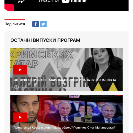
Поділитися
ОСТАННІ ВИПУСКИ ПРОГРАМ
«ІСТОРІЯ КРИМСЬКИХ ТАТАР» ВАЛЕРІЯ ВОЗГРІНА ТА СУЧАСНА ОСВІТА
214
Пропаганда Кремля сильніша за зброю? Пояснює Олег Магалецький