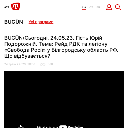
UA
QT
EN
BUGÜN
Усі програми
BUGÜN/Сьогодні. 24.05.23. Гість Юрій
Подорожній. Тема: Рейд РДК та легіону
«Свобода Росії» у Білгородську область РФ.
Що відбувається?
24 травня 2023, 20:30
888