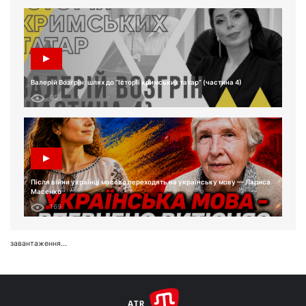
Валерій Возгрін: шлях до “Історії кримських татар” (частина 4)
95
Після війни українці масово переходять на українську мову — Лариса
Масенко
169
завантаження...