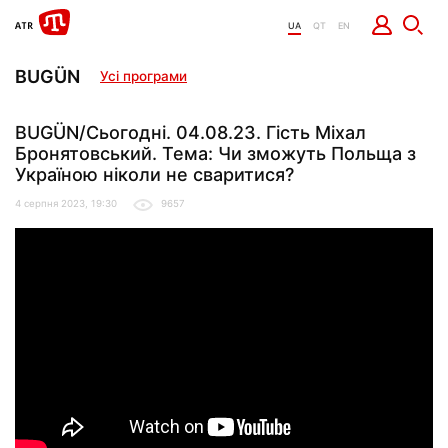
UA
QT
EN
BUGÜN
Усі програми
BUGÜN/Сьогодні. 04.08.23. Гість Міхал
Бронятовський. Тема: Чи зможуть Польща з
Україною ніколи не сваритися?
4 серпня 2023, 19:30
9657