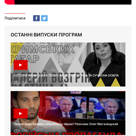
Поділитися
ОСТАННІ ВИПУСКИ ПРОГРАМ
«ІСТОРІЯ КРИМСЬКИХ ТАТАР» ВАЛЕРІЯ ВОЗГРІНА ТА СУЧАСНА ОСВІТА
87
Пропаганда Кремля сильніша за зброю? Пояснює Олег Магалецький
104