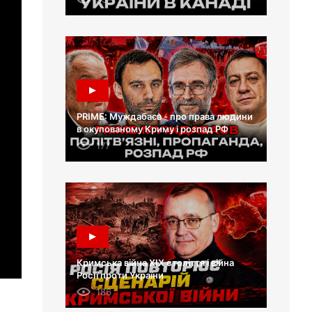
PRIME: Муждабаєв - про права людини
в окупованому Криму і розпад РФ
177
Кримська війна XIX століття і війна
Росії проти України
186