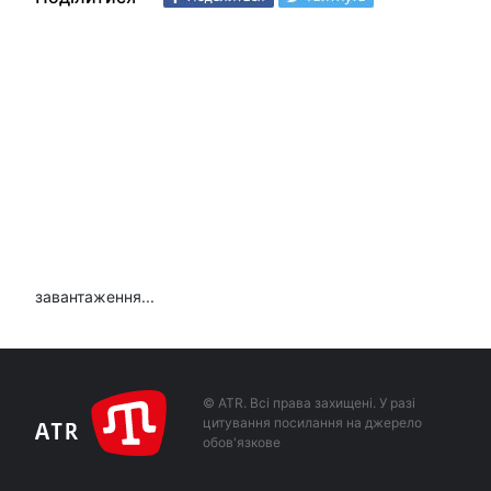
завантаження...
© ATR. Всі права захищені. У разі
цитування посилання на джерело
обов'язкове