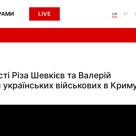
РАМИ
LIVE
UA
QT
ті Різа Шевкієв та Валерій
 українських військових в Криму