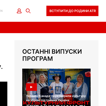
ВСТУПИТИ ДО РОДИНИ ATR
EN
ОСТАННІ ВИПУСКИ
ПРОГРАМ
.
Українці Канади перетворили культуру
на зброю підтримки України
93