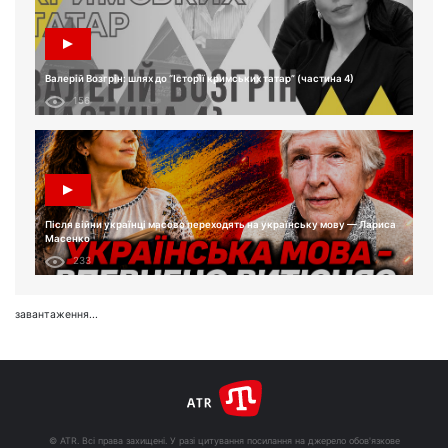
Валерій Возгрін: шлях до “Історії кримських татар” (частина 4)
156
Після війни українці масово переходять на українську мову — Лариса
Масенко
233
завантаження...
© ATR. Всі права захищені. У разі цитування посилання на джерело обов'язкове