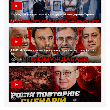
Українці Канади перетворили культуру на зброю підтримки України
170
PRIME: Муждабаєв - про права людини в окупованому Криму і розпад
РФ
244
Кримська війна XIX століття і війна Росії проти України
250