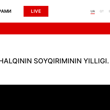
РАМИ
LIVE
UA
QT
HALQININ SOYQIRIMININ YILLIGI.