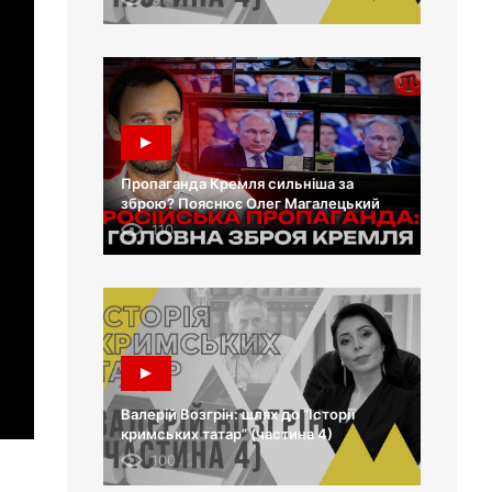
Пропаганда Кремля сильніша за
зброю? Пояснює Олег Магалецький
110
Валерій Возгрін: шлях до “Історії
кримських татар” (частина 4)
100