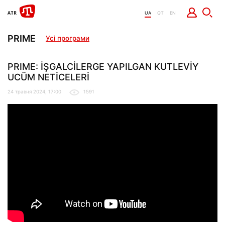
UA
QT
EN
PRIME
Усі програми
PRIME: İŞGALCİLERGE YAPILGAN KUTLEVİY
UCÜM NETİCELERİ
24 травня 2024, 17:00
1591