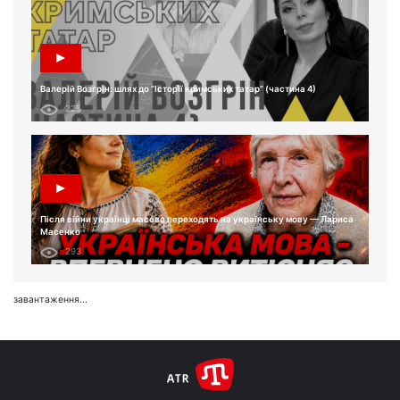
Валерій Возгрін: шлях до “Історії кримських татар” (частина 4)
225
Після війни українці масово переходять на українську мову — Лариса
Масенко
293
завантаження...