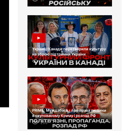
Українці Канади перетворили культуру
на зброю підтримки України
176
PRIME: Муждабаєв - про права людини
в окупованому Криму і розпад РФ
253