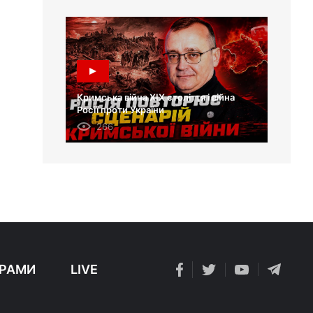
Кримська війна XIX століття і війна
Росії проти України
266
РАМИ
LIVE