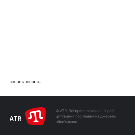
завантаження...
© ATR. Всі права захищені. У разі
цитування посилання на джерело
обов'язкове