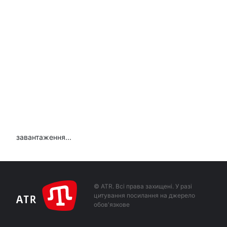
завантаження...
© ATR. Всі права захищені. У разі
цитування посилання на джерело
обов'язкове