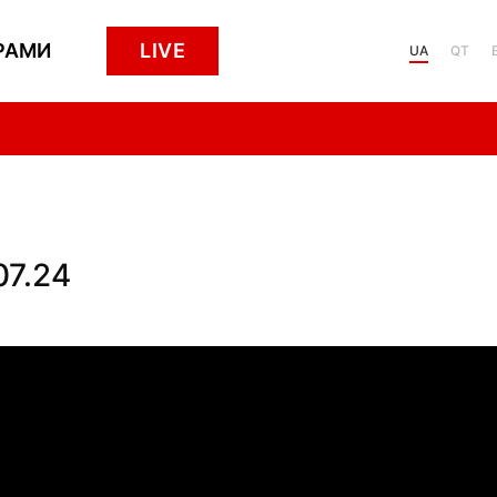
РАМИ
LIVE
UA
QT
07.24