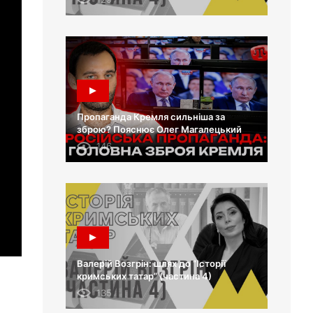
Пропаганда Кремля сильніша за
зброю? Пояснює Олег Магалецький
146
Валерій Возгрін: шлях до “Історії
кримських татар” (частина 4)
135