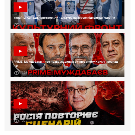
Українці Канади перетворили культуру на зброю підтримки України
142
PRIME: Муждабаєв - про права людини в окупованому Криму і розпад
РФ
218
Кримська війна XIX століття і війна Росії проти України
222