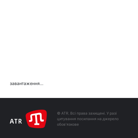
завантаження...
© ATR. Всі права захищені. У разі
цитування посилання на джерело
обов'язкове