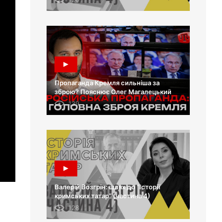
Пропаганда Кремля сильніша за
зброю? Пояснює Олег Магалецький
139
Валерій Возгрін: шлях до “Історії
кримських татар” (частина 4)
128