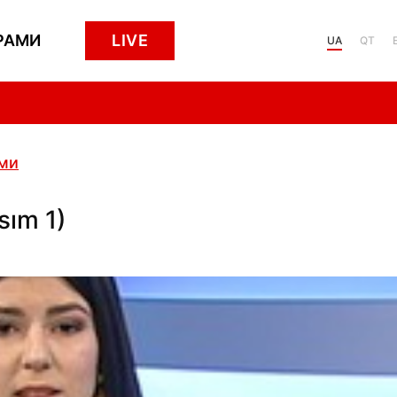
РАМИ
LIVE
UA
QT
ами
sım 1)