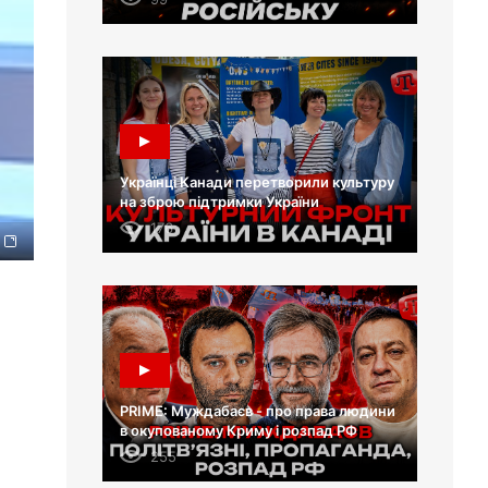
Українці Канади перетворили культуру
на зброю підтримки України
176
PRIME: Муждабаєв - про права людини
в окупованому Криму і розпад РФ
255