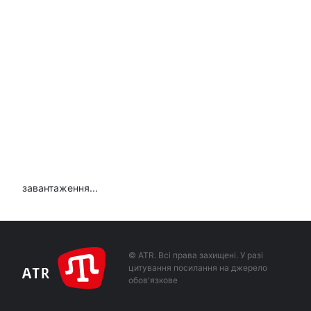
завантаження...
© ATR. Всі права захищені. У разі
цитування посилання на джерело
обов'язкове