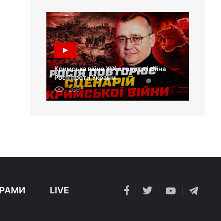
Кримська війна XIX століття і війна
Росії проти України
269
РАМИ
LIVE