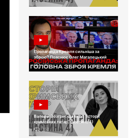
Пропаганда Кремля сильніша за
зброю? Пояснює Олег Магалецький
165
Валерій Возгрін: шлях до “Історії
кримських татар” (частина 4)
152