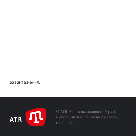
завантаження...
© ATR. Всі права захищені. У разі
цитування посилання на джерело
обов'язкове