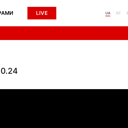
РАМИ
LIVE
UA
QT
10.24