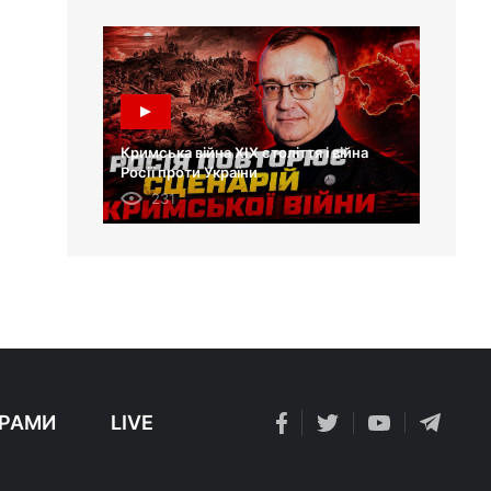
Кримська війна XIX століття і війна
Росії проти України
231
РАМИ
LIVE