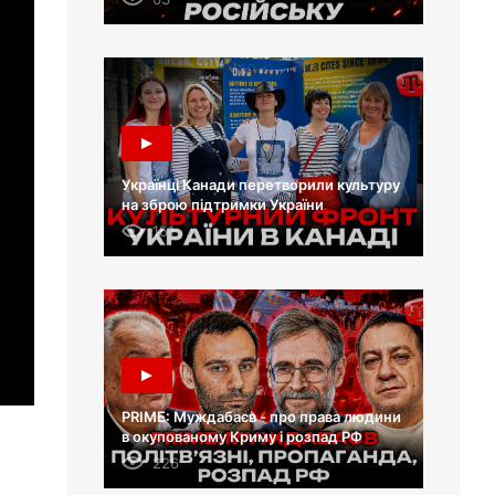
Українці Канади перетворили культуру
на зброю підтримки України
151
PRIME: Муждабаєв - про права людини
в окупованому Криму і розпад РФ
226