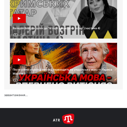
Валерій Возгрін: шлях до “Історії кримських татар” (частина 4)
42
Після війни українці масово переходять на українську мову — Лариса
Масенко
123
завантаження...