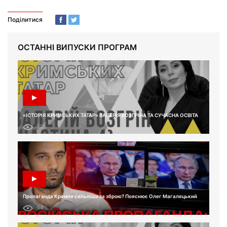
Поділитися
ОСТАННІ ВИПУСКИ ПРОГРАМ
«ІСТОРІЯ КРИМСЬКИХ ТАТАР» ВАЛЕРІЯ ВОЗГРІНА ТА СУЧАСНА ОСВІТА
25
Пропаганда Кремля сильніша за зброю? Пояснює Олег Магалецький
54