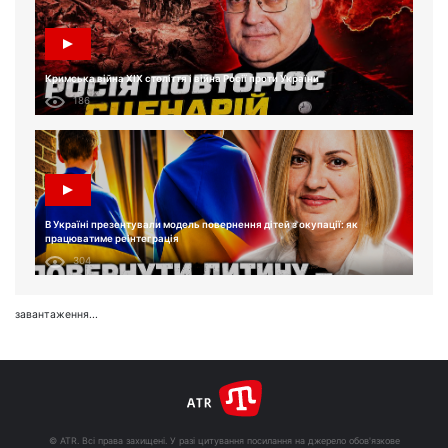
Кримська війна XIX століття і війна Росії проти України
186
В Україні презентували модель повернення дітей з окупації: як
працюватиме реінтеграція
304
завантаження...
© ATR. Всі права захищені. У разі цитування посилання на джерело обов'язкове