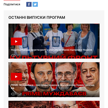
Поділитися
ОСТАННІ ВИПУСКИ ПРОГРАМ
Українці Канади перетворили культуру на зброю підтримки України
93
PRIME: Муждабаєв - про права людини в окупованому Криму і розпад
РФ
176