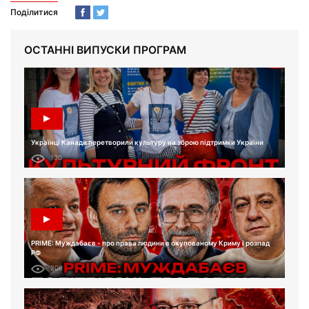
Поділитися
ОСТАННІ ВИПУСКИ ПРОГРАМ
Українці Канади перетворили культуру на зброю підтримки України
130
PRIME: Муждабаєв - про права людини в окупованому Криму і розпад
РФ
208