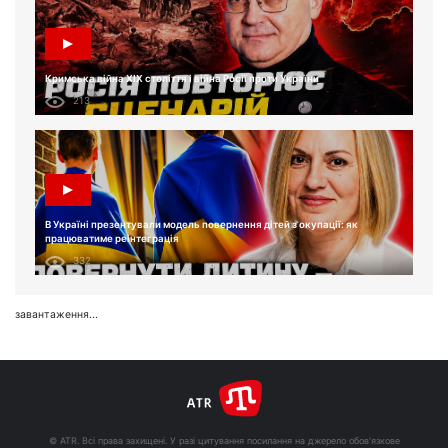
Кримська війна XIX століття і війна Росії проти України
213
В Україні презентували модель повернення дітей з окупації: як
працюватиме реінтеграція
332
завантаження...
© ATR. Всі права захищені. У разі цитування посилання на джерело обов'язкове