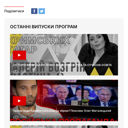
Поділитися
ОСТАННІ ВИПУСКИ ПРОГРАМ
«ІСТОРІЯ КРИМСЬКИХ ТАТАР» ВАЛЕРІЯ ВОЗГРІНА ТА СУЧАСНА ОСВІТА
266
Пропаганда Кремля сильніша за зброю? Пояснює Олег Магалецький
283