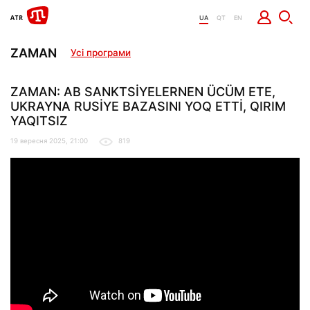
UA
QT
EN
ZAMAN
Усі програми
ZAMAN: AB SANKTSİYELERNEN ÜCÜM ETE,
UKRAYNA RUSİYE BAZASINI YOQ ETTİ, QIRIM
YAQITSIZ
19 вересня 2025, 21:00
819