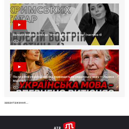
Валерій Возгрін: шлях до “Історії кримських татар” (частина 4)
72
Після війни українці масово переходять на українську мову — Лариса
Масенко
147
завантаження...