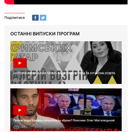
Поділитися
ОСТАННІ ВИПУСКИ ПРОГРАМ
«ІСТОРІЯ КРИМСЬКИХ ТАТАР» ВАЛЕРІЯ ВОЗГРІНА ТА СУЧАСНА ОСВІТА
64
Пропаганда Кремля сильніша за зброю? Пояснює Олег Магалецький
84