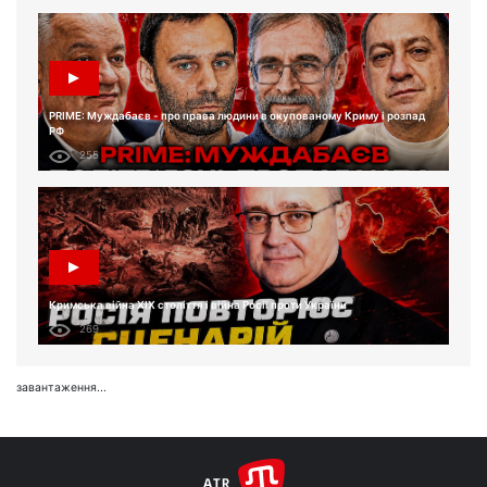
PRIME: Муждабаєв - про права людини в окупованому Криму і розпад
РФ
255
Кримська війна XIX століття і війна Росії проти України
269
завантаження...