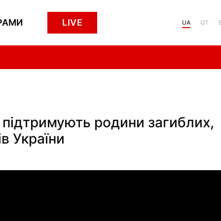
РАМИ
LIVE
UA
QT
к підтримують родини загиблих,
ів України