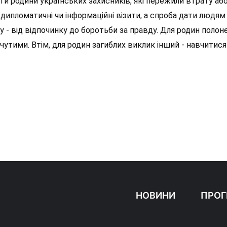
и родини українських захисників, які пережили втрату аб
о дипломатичні чи інформаційні візити, а спроба дати людям
у - від відпочинку до боротьби за правду. Для родин полон
утими. Втім, для родин загиблих виклик інший - навчитися
НОВИНИ
ПРОГ