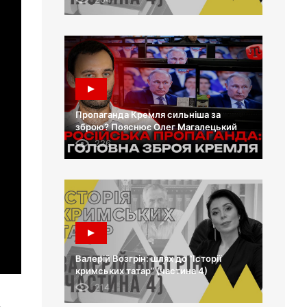
Пропаганда Кремля сильніша за
зброю? Пояснює Олег Магалецький
226
Валерій Возгрін: шлях до “Історії
кримських татар” (частина 4)
214