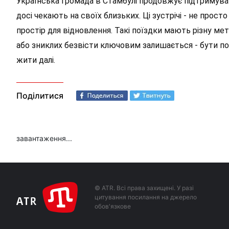
Українська громада в Стамбулі продовжує підтримуват
досі чекають на своїх близьких. Ці зустрічі - не прост
простір для відновлення. Такі поїздки мають різну мет
або зниклих безвісти ключовим залишається - бути поч
жити далі.
Поділитися
завантаження...
© ATR. Всі права захищені. У разі
цитування посилання на джерело
обов'язкове