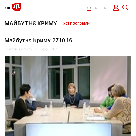
UA
QT
EN
МАЙБУТНЄ КРИМУ
Усі програми
Майбутнє Криму 27.10.16
28 жовтня 2016, 17:00
6451