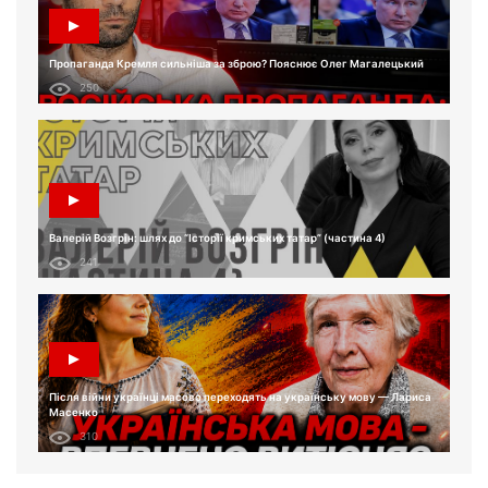
Пропаганда Кремля сильніша за зброю? Пояснює Олег Магалецький
250
Валерій Возгрін: шлях до “Історії кримських татар” (частина 4)
241
Після війни українці масово переходять на українську мову — Лариса
Масенко
310