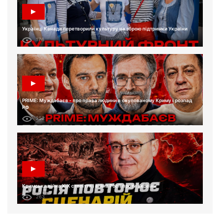
Українці Канади перетворили культуру на зброю підтримки України
176
PRIME: Муждабаєв - про права людини в окупованому Криму і розпад
РФ
252
Кримська війна XIX століття і війна Росії проти України
263