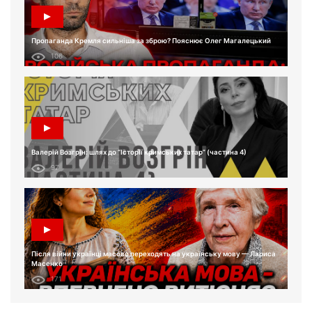
Пропаганда Кремля сильніша за зброю? Пояснює Олег Магалецький
106
Валерій Возгрін: шлях до “Історії кримських татар” (частина 4)
97
Після війни українці масово переходять на українську мову — Лариса
Масенко
171