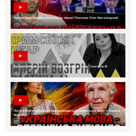
Пропаганда Кремля сильніша за зброю? Пояснює Олег Магалецький
69
Валерій Возгрін: шлях до “Історії кримських татар” (частина 4)
57
Після війни українці масово переходять на українську мову — Лариса
Масенко
136