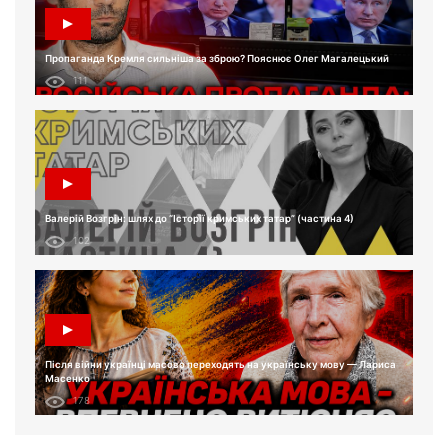
Пропаганда Кремля сильніша за зброю? Пояснює Олег Магалецький
111
Валерій Возгрін: шлях до “Історії кримських татар” (частина 4)
102
Після війни українці масово переходять на українську мову — Лариса
Масенко
178