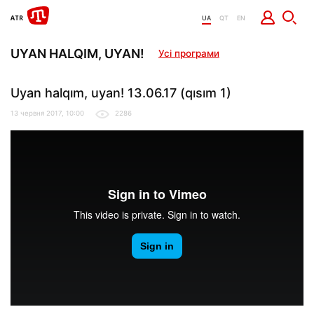
UA
QT
EN
UYAN HALQIM, UYAN!
Усі програми
Uyan halqım, uyan! 13.06.17 (qısım 1)
13 червня 2017, 10:00
2286
Uyan halqım, uyan! 13.06.17 (qisim 1)
from
It Dep
on
Vimeo
.