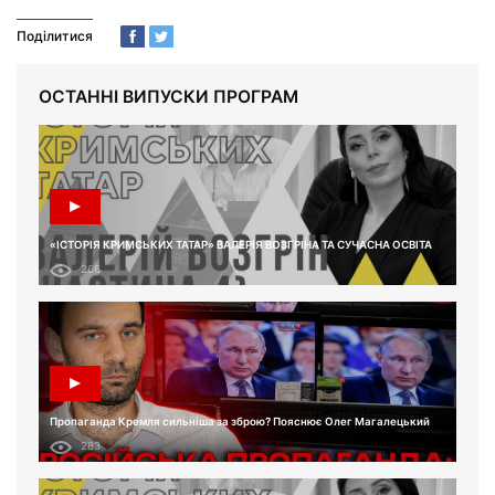
Поділитися
ОСТАННІ ВИПУСКИ ПРОГРАМ
«ІСТОРІЯ КРИМСЬКИХ ТАТАР» ВАЛЕРІЯ ВОЗГРІНА ТА СУЧАСНА ОСВІТА
266
Пропаганда Кремля сильніша за зброю? Пояснює Олег Магалецький
283