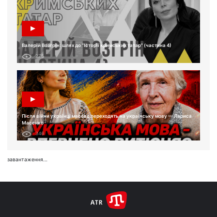
Валерій Возгрін: шлях до “Історії кримських татар” (частина 4)
275
Після війни українці масово переходять на українську мову — Лариса
Масенко
346
завантаження...