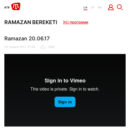
UA
QT
EN
RAMAZAN BEREKETI
Усі програми
Ramazan 20.06.17
20 червня 2017, 21:04
3582
Ramazan 20.06.17
from
It Dep
on
Vimeo
.