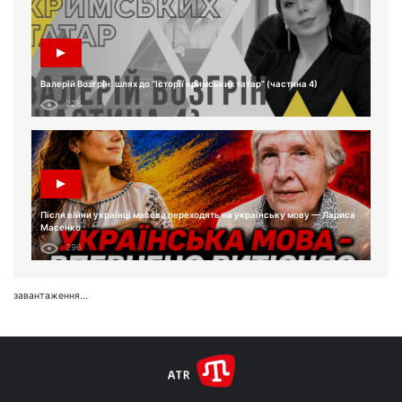
Валерій Возгрін: шлях до “Історії кримських татар” (частина 4)
228
Після війни українці масово переходять на українську мову — Лариса
Масенко
296
завантаження...