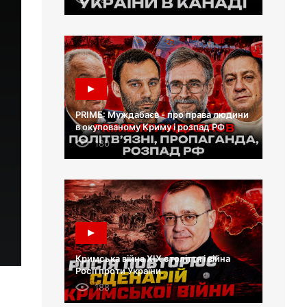
PRIME: Муждабаєв - про права людини
в окупованому Криму і розпад РФ
180
Кримська війна XIX століття і війна
Росії проти України
188