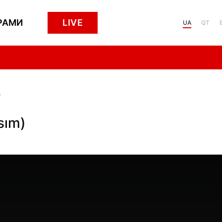
РАМИ
LIVE
UA
QT
и
sım)