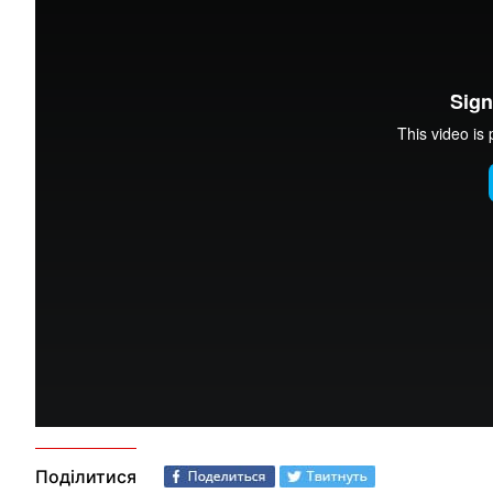
Ramazan bayram 25.06.17 (1 qısım)
from
It Dep
on
Vimeo
.
Поділитися