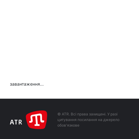
завантаження...
© ATR. Всі права захищені. У разі
цитування посилання на джерело
обов'язкове