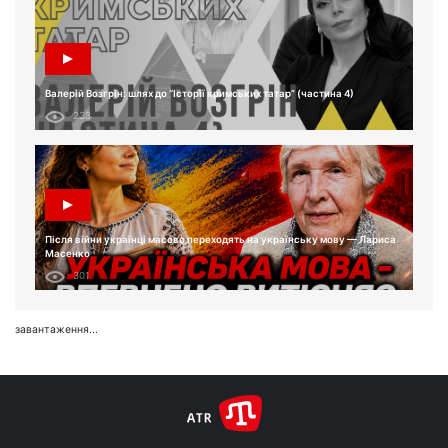
Валерій Возгрін: шлях до “Історії кримських татар” (частина 4)
233
Після війни українці масово переходять на українську мову — Лариса
Масенко
301
завантаження...