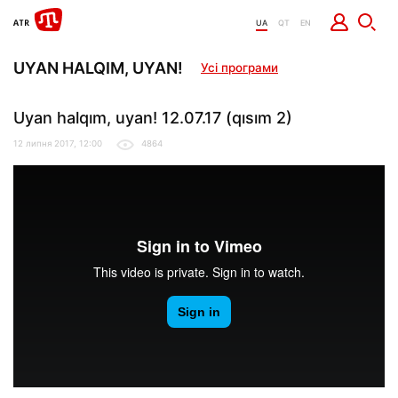
UA
QT
EN
UYAN HALQIM, UYAN!
Усі програми
Uyan halqım, uyan! 12.07.17 (qısım 2)
12 липня 2017, 12:00
4864
Uyan halqım, uyan! 12.07.17 (qısım 2)
from
It Dep
on
Vimeo
.