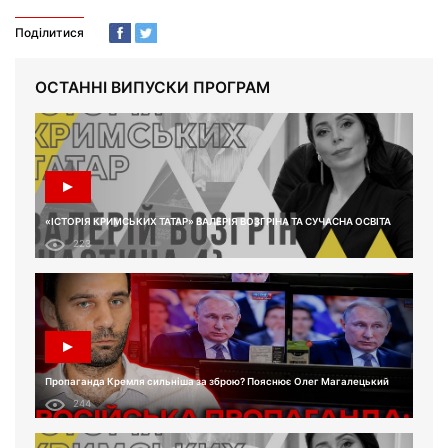
Поділитися
ОСТАННІ ВИПУСКИ ПРОГРАМ
«ІСТОРІЯ КРИМСЬКИХ ТАТАР» ВАЛЕРІЯ ВОЗГРІНА ТА СУЧАСНА ОСВІТА
223
Пропаганда Кремля сильніша за зброю? Пояснює Олег Магалецький
244