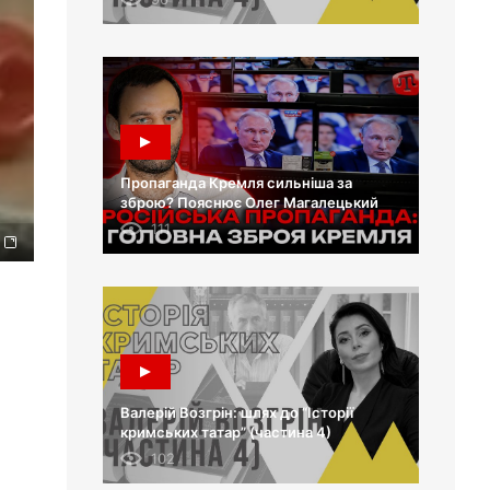
Пропаганда Кремля сильніша за
зброю? Пояснює Олег Магалецький
111
Валерій Возгрін: шлях до “Історії
кримських татар” (частина 4)
102