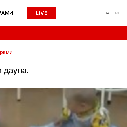
РАМИ
LIVE
UA
QT
грами
 дауна.