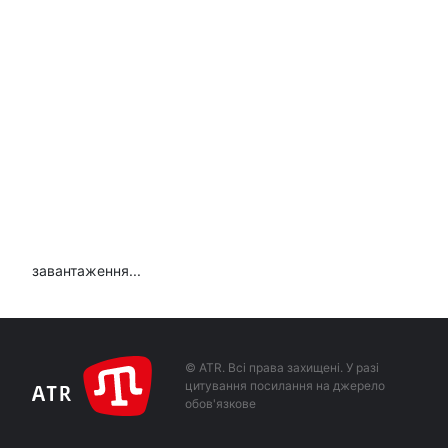
завантаження...
© ATR. Всі права захищені. У разі
цитування посилання на джерело
обов'язкове