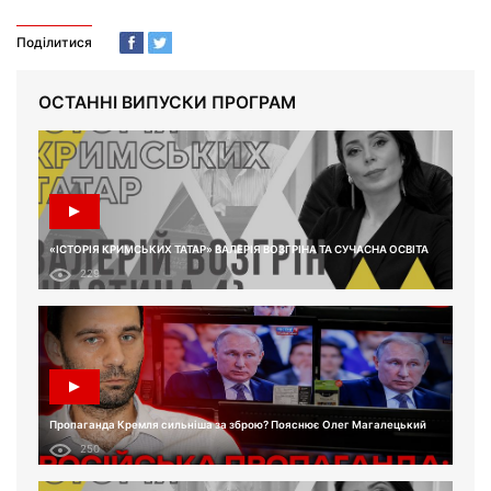
Поділитися
ОСТАННІ ВИПУСКИ ПРОГРАМ
«ІСТОРІЯ КРИМСЬКИХ ТАТАР» ВАЛЕРІЯ ВОЗГРІНА ТА СУЧАСНА ОСВІТА
229
Пропаганда Кремля сильніша за зброю? Пояснює Олег Магалецький
250