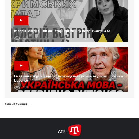
Валерій Возгрін: шлях до “Історії кримських татар” (частина 4)
241
Після війни українці масово переходять на українську мову — Лариса
Масенко
310
завантаження...