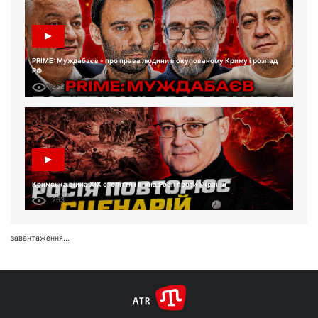
PRIME: Муждабаєв - про права людини в окупованому Криму і розпад
РФ
252
Кримська війна XIX століття і війна Росії проти України
263
завантаження...