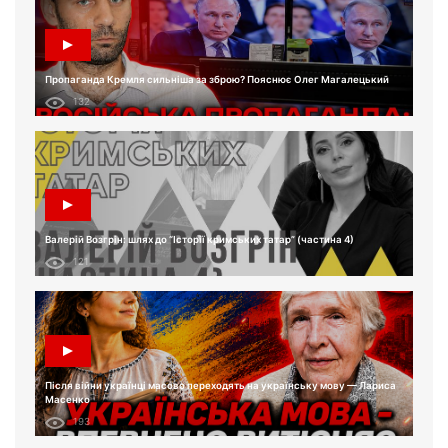
Пропаганда Кремля сильніша за зброю? Пояснює Олег Магалецький
132
Валерій Возгрін: шлях до “Історії кримських татар” (частина 4)
121
Після війни українці масово переходять на українську мову — Лариса
Масенко
193