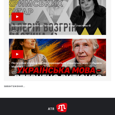
Валерій Возгрін: шлях до “Історії кримських татар” (частина 4)
216
Після війни українці масово переходять на українську мову — Лариса
Масенко
283
завантаження...