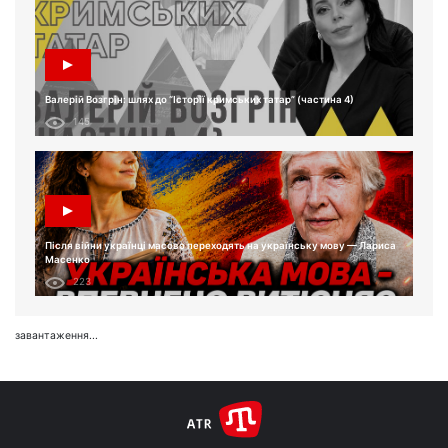
Валерій Возгрін: шлях до “Історії кримських татар” (частина 4)
145
Після війни українці масово переходять на українську мову — Лариса
Масенко
223
завантаження...