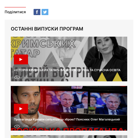
Поділитися
ОСТАННІ ВИПУСКИ ПРОГРАМ
«ІСТОРІЯ КРИМСЬКИХ ТАТАР» ВАЛЕРІЯ ВОЗГРІНА ТА СУЧАСНА ОСВІТА
141
Пропаганда Кремля сильніша за зброю? Пояснює Олег Магалецький
159