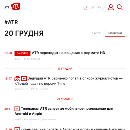
UA
QT
EN
#ATR
20 ГРУДНЯ
З ФОТО
ЗАГОЛОВКИ
ATR переходит на вещание в формате HD
10:50
ВАЖЛИВО
#ATR
#HD-формат
11 ГРУДНЯ
Ведущий ATR Бабченко попал в список журналистов —
16:47
«Людей года» по версии Time
#Бабченко
#ATR
#Time
26 ЖОВТНЯ
Телеканал ATR запустил мобильное приложение для
20:11
Android и Apple
#ATR
#мобильное_приложение
«Кремлевские пираты в Азовском море» и «ядерный кризис»:
15:26