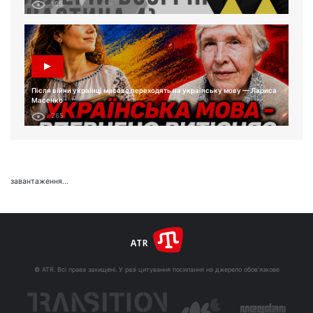
195
Після війни українці масово переходять на українську мову — Лариса
Масенко
265
завантаження...
© ATR. Всі права захищені. У разі цитування посилання на джерело обов'язкове