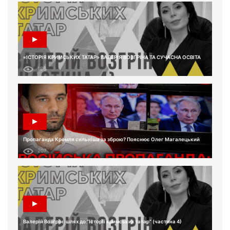
«ІСТОРІЯ КРИМСЬКИХ ТАТАР» ВАЛЕРІЯ ВОЗГРІНА ТА СУЧАСНА ОСВІТА
186
Пропаганда Кремля сильніша за зброю? Пояснює Олег Магалецький
207
Валерій Возгрін: шлях до “Історії кримських татар” (частина 4)