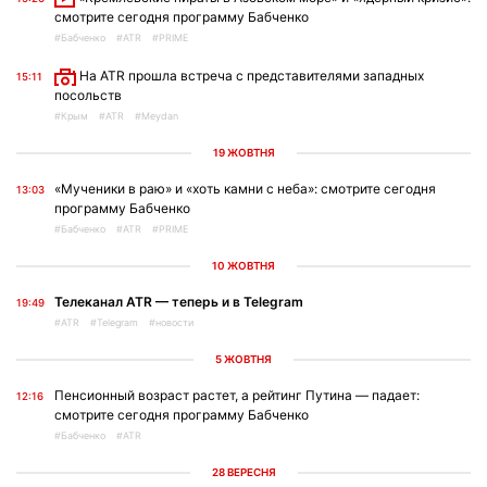
смотрите сегодня программу Бабченко
#Бабченко
#ATR
#PRIME
На ATR прошла встреча с представителями западных
15:11
посольств
#Крым
#ATR
#Meydan
19 ЖОВТНЯ
«Мученики в раю» и «хоть камни с неба»: смотрите сегодня
13:03
программу Бабченко
#Бабченко
#ATR
#PRIME
10 ЖОВТНЯ
Телеканал ATR — теперь и в Telegram
19:49
#ATR
#Telegram
#новости
5 ЖОВТНЯ
Пенсионный возраст растет, а рейтинг Путина — падает:
12:16
смотрите сегодня программу Бабченко
#Бабченко
#ATR
28 ВЕРЕСНЯ