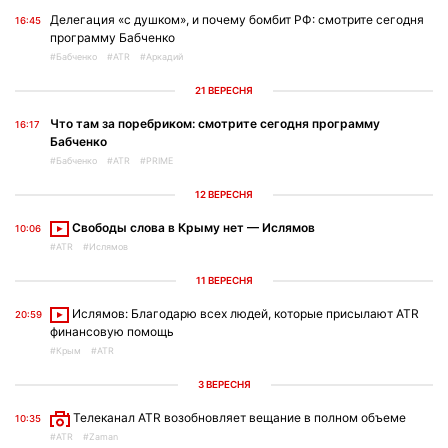
Делегация «с душком», и почему бомбит РФ: смотрите сегодня
16:45
программу Бабченко
#Бабченко
#ATR
#Аркадий
21 ВЕРЕСНЯ
Что там за поребриком: смотрите сегодня программу
16:17
Бабченко
#Бабченко
#ATR
#PRIME
12 ВЕРЕСНЯ
Свободы слова в Крыму нет — Ислямов
10:06
#ATR
#Ислямов
11 ВЕРЕСНЯ
Ислямов: Благодарю всех людей, которые присылают ATR
20:59
финансовую помощь
#Крым
#ATR
3 ВЕРЕСНЯ
Телеканал ATR возобновляет вещание в полном объеме
10:35
#ATR
#Zaman