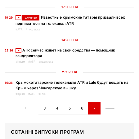
17 СЕРПНЯ
Известные крымские татары призвали всех
19:29
ВАЖЛИВО
подписаться на телеканал ATR
#ATR
#подписка
13 СЕРПНЯ
ATR сейчас живет на свои средства — помощник
22:36
гендиректора
#Крым
#ATR
#подписка
2 СЕРПНЯ
Крымскотатарские телеканалы ATR и Lale будут вещать на
16:36
Крым через Чонгарскую вышку
#Крым
#ATR
#Lale
3
4
5
6
7
ОСТАННІ ВИПУСКИ ПРОГРАМ