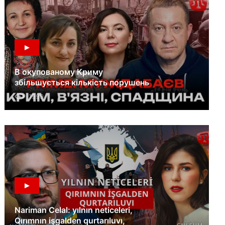
В окупованому Криму
збільшується кількість порушень
прав людини
1999
Nariman Celal: yılnın neticeleri,
Qırımnın işgalden qurtarıluvı,