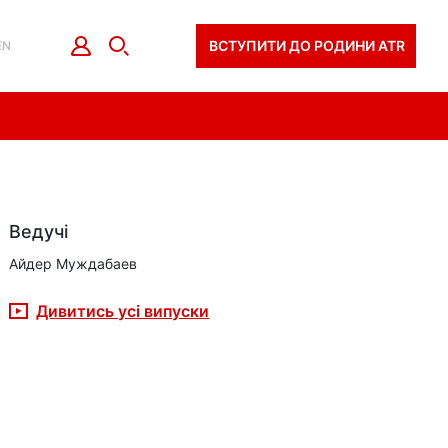
ВСТУПИТИ ДО РОДИНИ ATR
EN
Ведучі
Айдер Муждабаев
Дивитись усі випуски