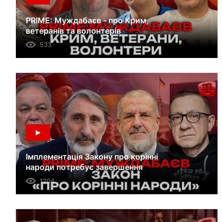
PRIME: Муждабаєв - про Крим,
ветеранів та волонтерів
533
Імплементація Закону про корінні
народи потребує завершення
1204