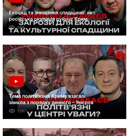
Екоцид та знищення спадщини: як
російська окупація руйнує Крим
988
Тема політв’язнів Криму взагалі
зникла з порядку денного - Умєров
1397