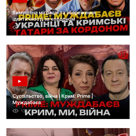
Вимушена міграція та збереження
ідентичності за кордоном
516
Суспільство, війна і Крим: Prime |
Муждабаєв
1397