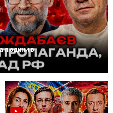
а людини в
 РФ