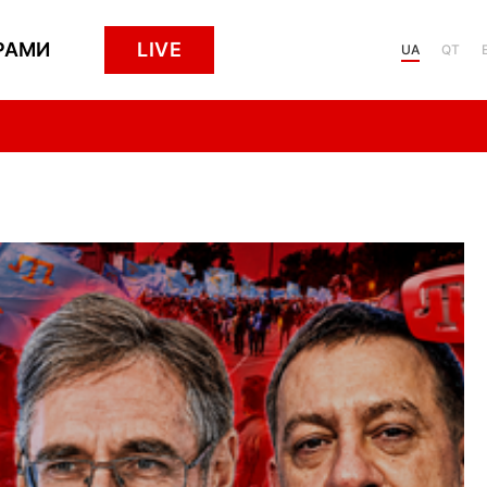
РАМИ
LIVE
UA
QT