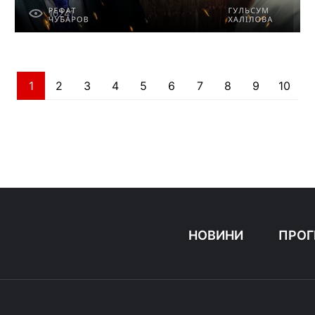
ВІЙНИ
10241
1
2
3
4
5
6
7
8
9
10
НОВИНИ
ПРОГ