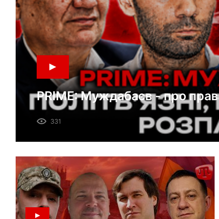
PRIME: Муждабаєв - про прав
окупованому Криму і розпад
331