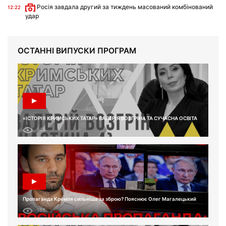
Росія завдала другий за тиждень масований комбінований
12:22
удар
ОСТАННІ ВИПУСКИ ПРОГРАМ
«ІСТОРІЯ КРИМСЬКИХ ТАТАР» ВАЛЕРІЯ ВОЗГРІНА ТА СУЧАСНА ОСВІТА
149
Пропаганда Кремля сильніша за зброю? Пояснює Олег Магалецький
165