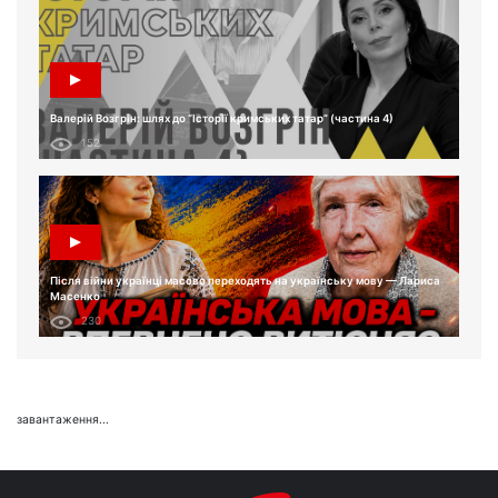
Валерій Возгрін: шлях до “Історії кримських татар” (частина 4)
152
Після війни українці масово переходять на українську мову — Лариса
Масенко
230
завантаження...