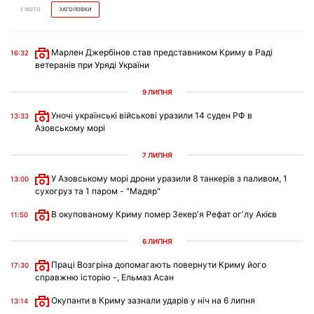
З ФОТО
ЗАГОЛОВКИ
Марлен Джербінов став представником Криму в Раді
16:32
ветеранів при Уряді України
9 ЛИПНЯ
Уночі українські військові уразили 14 суден РФ в
13:33
Азовському морі
7 ЛИПНЯ
У Азовському морі дрони уразили 8 танкерів з паливом, 1
13:00
сухогруз та 1 паром - "Мадяр"
В окупованому Криму помер Зекерʼя Рефат огʼлу Акієв
11:50
6 ЛИПНЯ
Праці Возгріна допомагають повернути Криму його
17:30
справжню історію -, Ельмаз Асан
Окупанти в Криму зазнали ударів у ніч на 6 липня
13:14