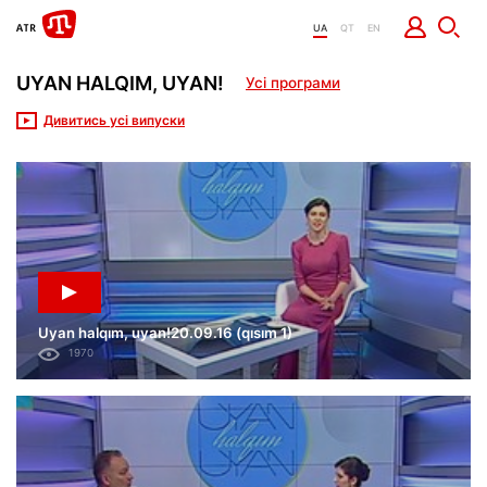
UA
QT
EN
UYAN HALQIM, UYAN!
Усі програми
Дивитись усі випуски
Uyan halqım, uyan!20.09.16 (qısım 1)
1970