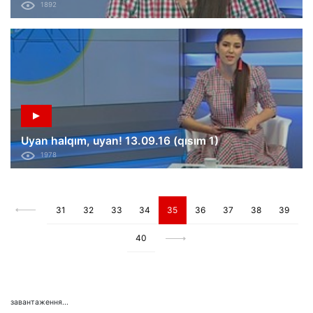
1892
Uyan halqım, uyan! 13.09.16 (qısım 1)
1978
31
32
33
34
35
36
37
38
39
40
завантаження...